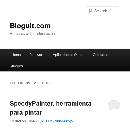
Searc
Bloguit.com
Recursos web e Información
Main
Home
Freeware
Aplicaciones Online
Celulares
Skip
Skip
menu
Juegos
to
to
primary
secondary
TAG ARCHIVES:
DIBUJO
content
content
SpeedyPainter, herramienta
para pintar
Posted on
June 25, 2014
by
100delrojo