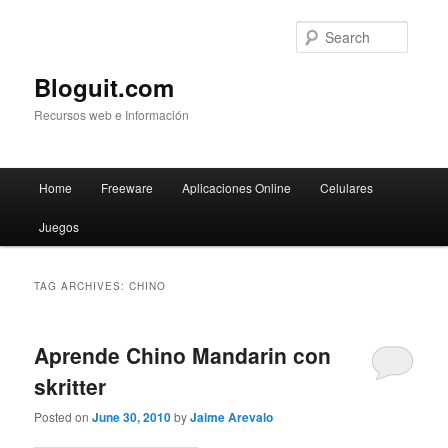
Searc
Bloguit.com
Recursos web e Información
Main
Home
Freeware
Aplicaciones Online
Celulares
Skip
Skip
menu
Juegos
to
to
primary
secondary
TAG ARCHIVES:
CHINO
content
content
Aprende Chino Mandarin con
skritter
Posted on
June 30, 2010
by
Jaime Arevalo