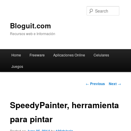
Searc
Bloguit.com
Recursos web e Información
Main
Home
Freeware
Aplicaciones Online
Celulares
Skip
menu
Juegos
to
primary
Post
←
Previous
Next
→
navigation
content
SpeedyPainter, herramienta
para pintar
Posted on
by