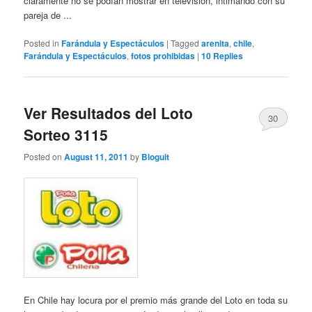
claramente no se podían mostrar en televisión, intimando con su
pareja de ...
Posted in
Farándula y Espectáculos
|
Tagged
arenita
,
chile
,
Farándula y Espectáculos
,
fotos prohibidas
|
10
Replies
Ver Resultados del Loto
30
Sorteo 3115
Posted on
August 11, 2011
by
Bloguit
En Chile hay locura por el premio más grande del Loto en toda su