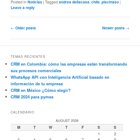
Posted in
Noticias
|
Tagged
andrea dellacasa
,
chile
,
piscinaso
|
Leave a reply
Post
←
Older posts
Newer posts
→
navigation
TEMAS RECIENTES
CRM en Colombia: cómo las empresas están transformando
sus procesos comerciales
WhatsApp API con Inteligencia Artificial basado en
información de tu empresa
CRM en México ¿Cómo elegir?
CRM 2024 para pymes
CALENDARIO
AUGUST 2026
M
T
W
T
F
S
S
1
2
3
4
5
6
7
8
9