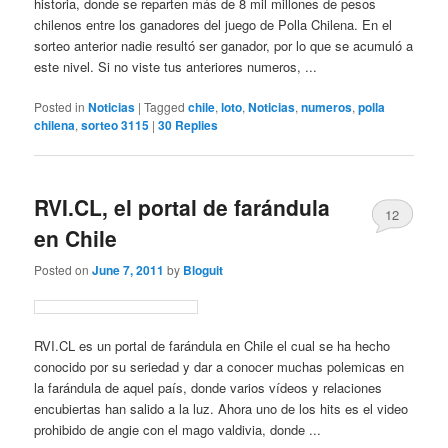
historia, donde se reparten más de 8 mil millones de pesos
chilenos entre los ganadores del juego de Polla Chilena. En el
sorteo anterior nadie resultó ser ganador, por lo que se acumuló a
este nivel. Si no viste tus anteriores numeros, ...
Posted in
Noticias
|
Tagged
chile
,
loto
,
Noticias
,
numeros
,
polla
chilena
,
sorteo 3115
|
30
Replies
RVI.CL, el portal de farándula
12
en Chile
Posted on
June 7, 2011
by
Bloguit
RVI.CL es un portal de farándula en Chile el cual se ha hecho
conocido por su seriedad y dar a conocer muchas polemicas en
la farándula de aquel país, donde varios vídeos y relaciones
encubiertas han salido a la luz. Ahora uno de los hits es el video
prohibido de angie con el mago valdivia, donde ...