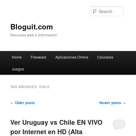
Searc
Bloguit.com
Recursos web e Información
Main
Home
Freeware
Aplicaciones Online
Celulares
Skip
Skip
menu
Juegos
to
to
primary
secondary
TAG ARCHIVES:
CHILE
content
content
Post
←
Older posts
Newer posts
→
navigation
Ver Uruguay vs Chile EN VIVO
por Internet en HD (Alta