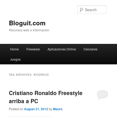
Searc
Bloguit.com
Recursos web e Información
Main
Home
Freeware
Aplicaciones Online
Celulares
Skip
Skip
menu
Juegos
to
to
primary
secondary
TAG ARCHIVES:
BIODROID
content
content
Cristiano Ronaldo Freestyle
arriba a PC
Posted on
August 21, 2012
by
Mauro