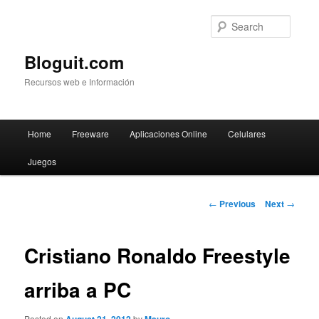
Searc
Bloguit.com
Recursos web e Información
Main
Home
Freeware
Aplicaciones Online
Celulares
Skip
menu
Juegos
to
primary
Post
←
Previous
Next
→
navigation
content
Cristiano Ronaldo Freestyle
arriba a PC
Posted on
by