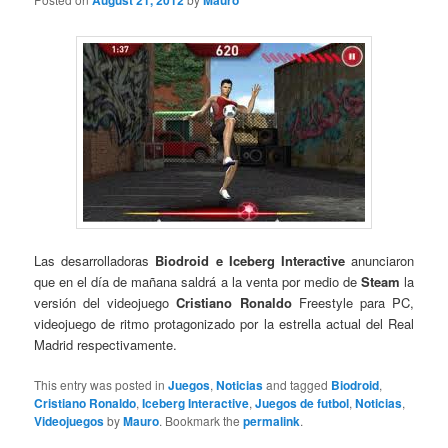
August 21, 2012
Mauro
Las desarrolladoras
Biodroid e Iceberg Interactive
anunciaron
que en el día de mañana saldrá a la venta por medio de
Steam
la
versión del videojuego
Cristiano Ronaldo
Freestyle para PC,
videojuego de ritmo protagonizado por la estrella actual del Real
Madrid respectivamente.
This entry was posted in
Juegos
,
Noticias
and tagged
Biodroid
,
Cristiano Ronaldo
,
Iceberg Interactive
,
Juegos de futbol
,
Noticias
,
Videojuegos
by
Mauro
. Bookmark the
permalink
.