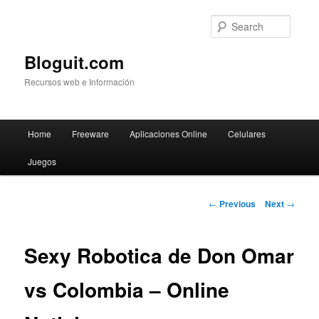
Searc
Bloguit.com
Recursos web e Información
Main
Home
Freeware
Aplicaciones Online
Celulares
Skip
menu
Juegos
to
primary
Post
←
Previous
Next
→
navigation
content
Sexy Robotica de Don Omar
vs Colombia – Online