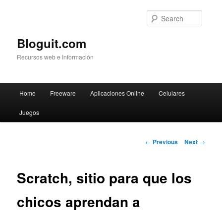
Searc
Bloguit.com
Recursos web e Información
Main
Home
Freeware
Aplicaciones Online
Celulares
Skip
menu
Juegos
to
primary
Post
←
Previous
Next
→
navigation
content
Scratch, sitio para que los
chicos aprendan a