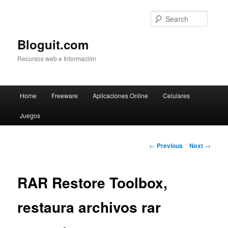
Searc
Bloguit.com
Recursos web e Información
Main
Home
Freeware
Aplicaciones Online
Celulares
Skip
menu
Juegos
to
primary
Post
←
Previous
Next
→
navigation
content
RAR Restore Toolbox,
restaura archivos rar