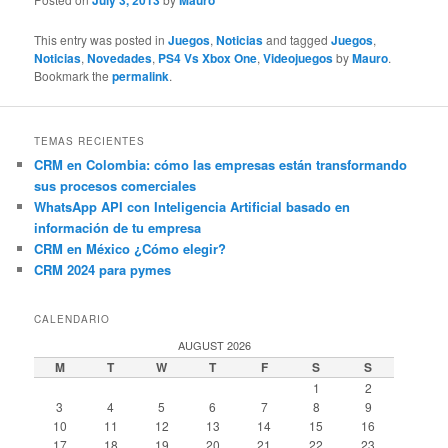
July 3, 2013
Mauro
This entry was posted in
Juegos
,
Noticias
and tagged
Juegos
,
Noticias
,
Novedades
,
PS4 Vs Xbox One
,
Videojuegos
by
Mauro
.
Bookmark the
permalink
.
TEMAS RECIENTES
CRM en Colombia: cómo las empresas están transformando
sus procesos comerciales
WhatsApp API con Inteligencia Artificial basado en
información de tu empresa
CRM en México ¿Cómo elegir?
CRM 2024 para pymes
CALENDARIO
AUGUST 2026
M
T
W
T
F
S
S
1
2
3
4
5
6
7
8
9
10
11
12
13
14
15
16
17
18
19
20
21
22
23