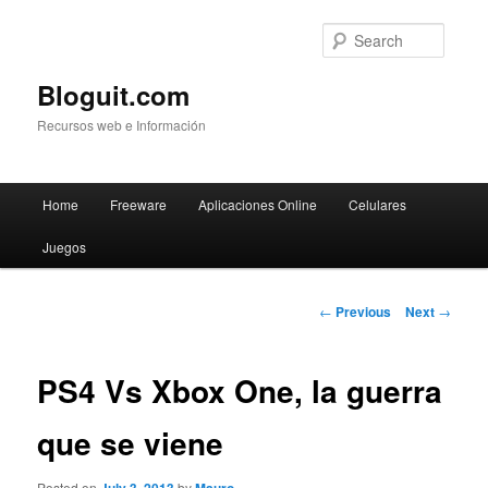
Searc
Bloguit.com
Recursos web e Información
Main
Home
Freeware
Aplicaciones Online
Celulares
Skip
menu
Juegos
to
primary
Post
←
Previous
Next
→
navigation
content
PS4 Vs Xbox One, la guerra
que se viene
Posted on
by