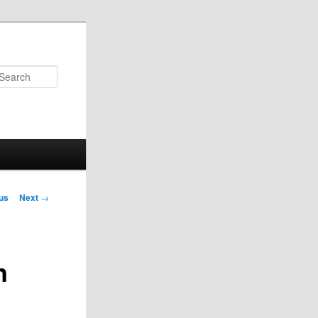
Search
us
Next
→
on
n