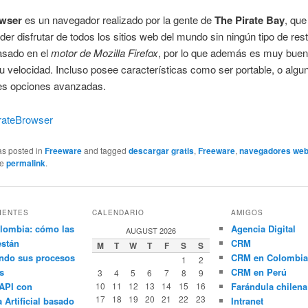
owser
es un navegador realizado por la gente de
The Pirate Bay
, que
der disfrutar de todos los sitios web del mundo sin ningún tipo de rest
asado en el
motor de Mozilla Firefox
, por lo que además es muy bue
u velocidad. Incluso posee características como ser portable, o algu
tes opciones avanzadas.
rateBrowser
as posted in
Freeware
and tagged
descargar gratis
,
Freeware
,
navegadores we
he
permalink
.
IENTES
CALENDARIO
AMIGOS
lombia: cómo las
Agencia Digital
AUGUST 2026
están
CRM
M
T
W
T
F
S
S
ndo sus procesos
CRM en Colombia
1
2
s
CRM en Perú
3
4
5
6
7
8
9
API con
10
11
12
13
14
15
16
Farándula chilena
17
18
19
20
21
22
23
a Artificial basado
Intranet