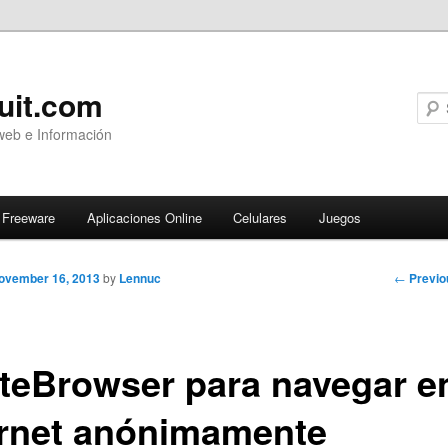
uit.com
web e Información
Freeware
Aplicaciones Online
Celulares
Juegos
Post
←
Previo
ovember 16, 2013
by
Lennuc
navigati
ateBrowser para navegar e
ernet anónimamente