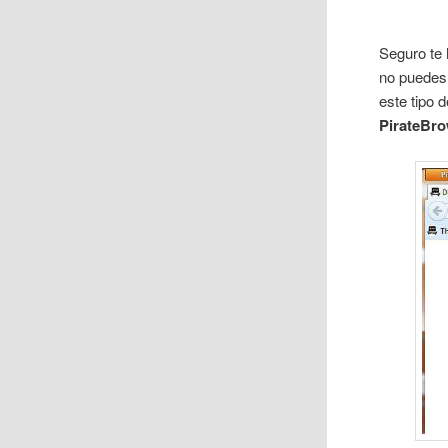
Seguro te
no puedes v
este tipo
PirateBr