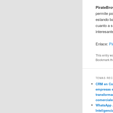
PirateBr
permite po
estando b
cuanto a s
interesan
Enlace:
Pi
This entry w
Bookmark t
TEMAS REC
CRM en Co
empresas 
transforma
comerciale
WhatsApp 
Inteligenci