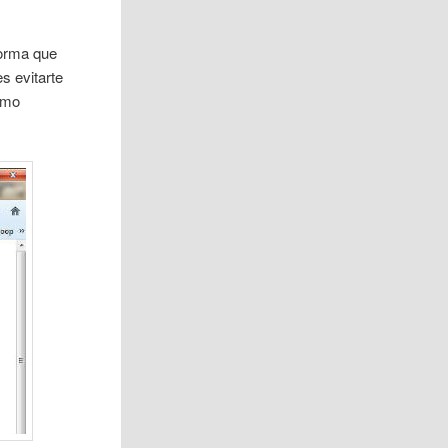
forma que
es evitarte
omo