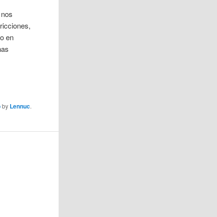
 nos
ricciones,
no en
nas
b
by
Lennuc
.