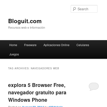
Searc
Bloguit.com
Recursos web e Información
Main
Home
Freeware
Aplicaciones Online
Celulares
Skip
Skip
menu
Juegos
to
to
primary
secondary
TAG ARCHIVES:
NAVEGADORES WEB
content
content
explora 5 Browser Free,
navegador gratuito para
Windows Phone
Posted on
by