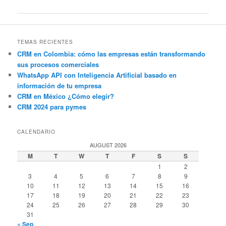
navigation
TEMAS RECIENTES
CRM en Colombia: cómo las empresas están transformando
sus procesos comerciales
WhatsApp API con Inteligencia Artificial basado en
información de tu empresa
CRM en México ¿Cómo elegir?
CRM 2024 para pymes
CALENDARIO
AUGUST 2026
M
T
W
T
F
S
S
1
2
3
4
5
6
7
8
9
10
11
12
13
14
15
16
17
18
19
20
21
22
23
24
25
26
27
28
29
30
31
« Sep