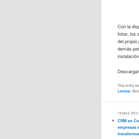
Con la dis
fotos, los
del propio
demás pers
instalació
Descargar
This entry w
Lennuc
. Bo
TEMAS REC
CRM en Co
empresas 
transforma