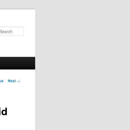
Search
us
Next
→
on
id