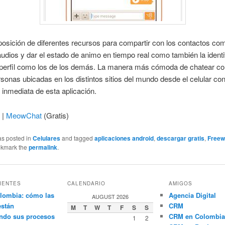
posición de diferentes recursos para compartir con los contactos com
 audios y dar el estado de animo en tiempo real como también la identi
 perfil como los de los demás. La manera más cómoda de chatear co
onas ubicadas en los distintos sitios del mundo desde el celular con
n inmediata de esta aplicación.
 |
MeowChat
(Gratis)
as posted in
Celulares
and tagged
aplicaciones android
,
descargar gratis
,
Freew
okmark the
permalink
.
IENTES
CALENDARIO
AMIGOS
lombia: cómo las
Agencia Digital
AUGUST 2026
están
CRM
M
T
W
T
F
S
S
ndo sus procesos
CRM en Colombia
1
2