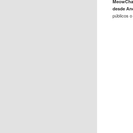
MeowCha
desde An
públicos o