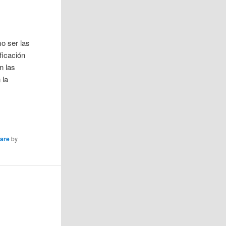
o ser las
ficación
n las
 la
are
by