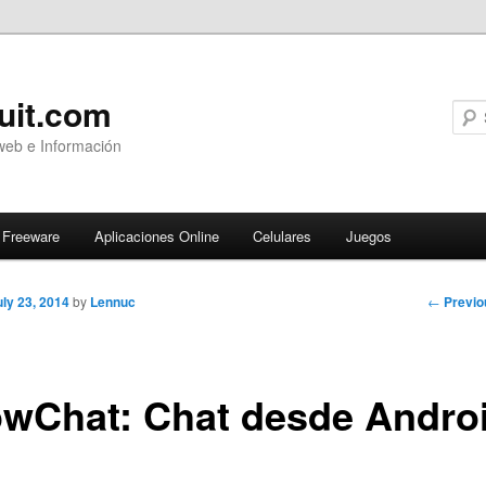
uit.com
web e Información
Freeware
Aplicaciones Online
Celulares
Juegos
Post
←
Previo
uly 23, 2014
by
Lennuc
navigati
wChat: Chat desde Andro