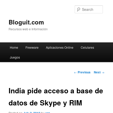
Searc
Bloguit.com
Recursos web e Información
Main
Home
Freeware
Aplicaciones Online
Celulares
Skip
menu
Juegos
to
primary
Post
←
Previous
Next
→
navigation
content
India pide acceso a base de
datos de Skype y RIM
Posted on
by