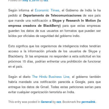
July 3, 2010
ozz
Según informa el
Economic Times
, el Gobierno de India le ha
pedido al
Departamento de Telecomunicaciones
de ese país
que mande una notificación a
Skype y Research In Motion (la
empresa creadora de BlackBerry)
para que estas empresas
guarden los datos de sus usuarios en formatos que puedan ser
leídos por oficiales de seguridad del gobierno indio.
Esto significa que los organismos de inteligencia indios tendrían
acceso a la información privada de los usuarios de Skype y
Blackberry. Si las empresas no responden a esta solicitud en los
próximos 15 días, podrían enfrentar una prohibición de funcionar
en el país.
Según el diario
The Hindu Business Line
, el gobierno también
habría mandado una notificación parecida a Google, para que
entregue los datos de Gmail. Todas estas peticiones serían para
evitar cualquier organización terrorista en India.
This entry was posted in
General
by
ozz
. Bookmark the
permalink
.