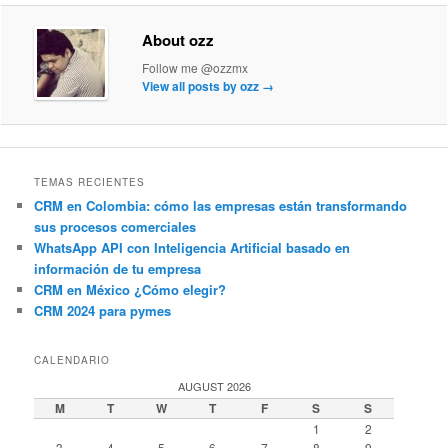
About ozz
Follow me @ozzmx
View all posts by ozz
→
TEMAS RECIENTES
CRM en Colombia: cómo las empresas están transformando
sus procesos comerciales
WhatsApp API con Inteligencia Artificial basado en
información de tu empresa
CRM en México ¿Cómo elegir?
CRM 2024 para pymes
CALENDARIO
AUGUST 2026
M
T
W
T
F
S
S
1
2
3
4
5
6
7
8
9