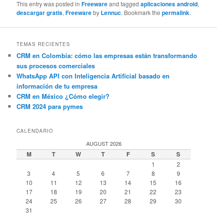
This entry was posted in
Freeware
and tagged
aplicaciones android
,
descargar gratis
,
Freeware
by
Lennuc
. Bookmark the
permalink
.
TEMAS RECIENTES
CRM en Colombia: cómo las empresas están transformando
sus procesos comerciales
WhatsApp API con Inteligencia Artificial basado en
información de tu empresa
CRM en México ¿Cómo elegir?
CRM 2024 para pymes
CALENDARIO
AUGUST 2026
M
T
W
T
F
S
S
1
2
3
4
5
6
7
8
9
10
11
12
13
14
15
16
17
18
19
20
21
22
23
24
25
26
27
28
29
30
31