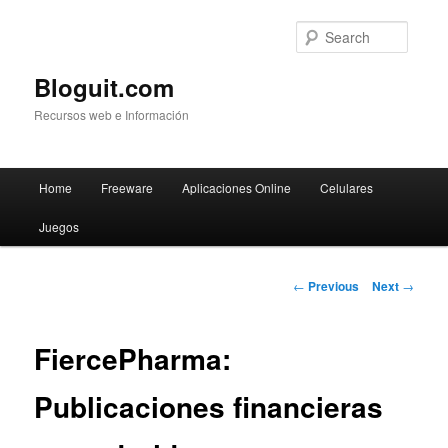
Searc
Bloguit.com
Recursos web e Información
Main
Home
Freeware
Aplicaciones Online
Celulares
Skip
menu
Juegos
to
primary
Post
←
Previous
Next
→
navigation
content
FiercePharma:
Publicaciones financieras