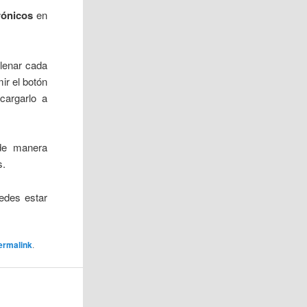
trónicos
en
llenar cada
ir el botón
cargarlo a
 de manera
s.
edes estar
ermalink
.