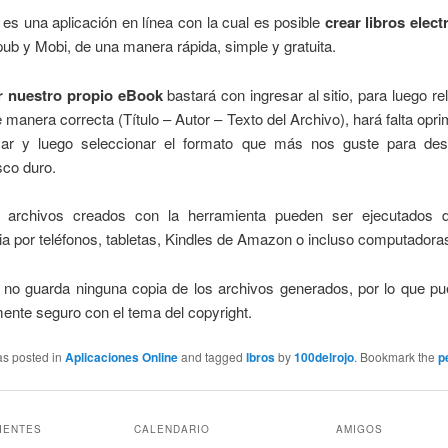
es una aplicación en línea con la cual es posible
crear libros elec
ub y Mobi, de una manera rápida, simple y gratuita.
r nuestro propio eBook
bastará con ingresar al sitio, para luego re
 manera correcta (Título – Autor – Texto del Archivo), hará falta oprim
izar y luego seleccionar el formato que más nos guste para des
sco duro.
 archivos creados con la herramienta pueden ser ejecutados
ria por teléfonos, tabletas, Kindles de Amazon o incluso computadora
no guarda ninguna copia de los archivos generados, por lo que pu
ente seguro con el tema del copyright.
as posted in
Aplicaciones Online
and tagged
lbros
by
100delrojo
. Bookmark the
p
IENTES
CALENDARIO
AMIGOS