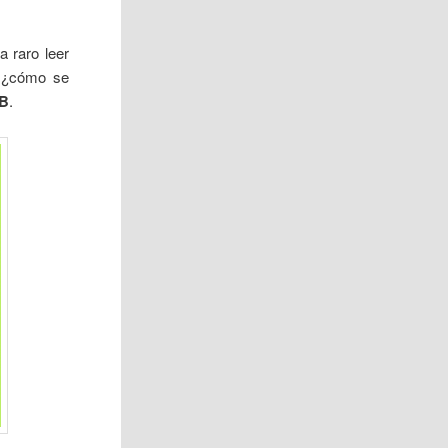
a raro leer
, ¿cómo se
B
.