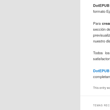
DotEPUB
formato Ep
Para
crea
sección de
previsual
nuestro di
Todos los
satisfacto
DotEPUB
completam
This entry w
TEMAS REC