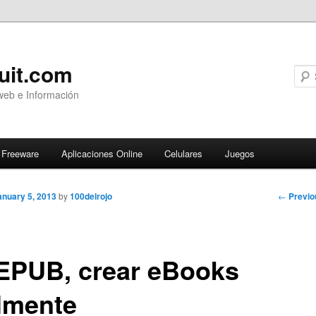
uit.com
web e Información
Freeware
Aplicaciones Online
Celulares
Juegos
Post
←
Previo
anuary 5, 2013
by
100delrojo
navigati
EPUB, crear eBooks
ilmente