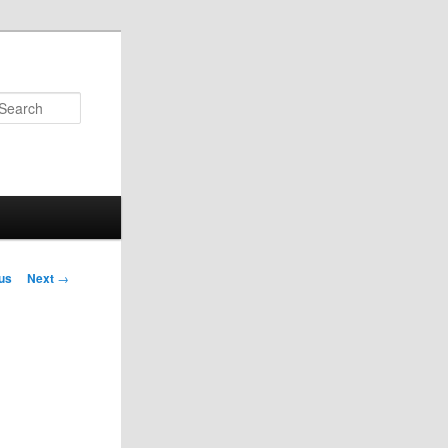
Search
us
Next
→
on