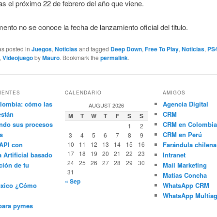
as el próximo 22 de febrero del año que viene.
ento no se conoce la fecha de lanzamiento oficial del titulo.
as posted in
Juegos
,
Noticias
and tagged
Deep Down
,
Free To Play
,
Noticias
,
PS
,
Videojuego
by
Mauro
. Bookmark the
permalink
.
IENTES
CALENDARIO
AMIGOS
lombia: cómo las
Agencia Digital
AUGUST 2026
están
CRM
M
T
W
T
F
S
S
ndo sus procesos
CRM en Colombia
1
2
s
CRM en Perú
3
4
5
6
7
8
9
API con
10
11
12
13
14
15
16
Farándula chilena
17
18
19
20
21
22
23
a Artificial basado
Intranet
24
25
26
27
28
29
30
ción de tu
Mail Marketing
31
Matias Concha
« Sep
éxico ¿Cómo
WhatsApp CRM
WhatsApp Multiag
para pymes