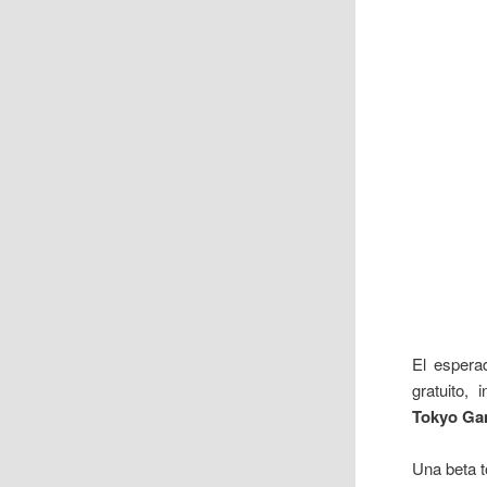
El espera
gratuito,
Tokyo G
Una beta t