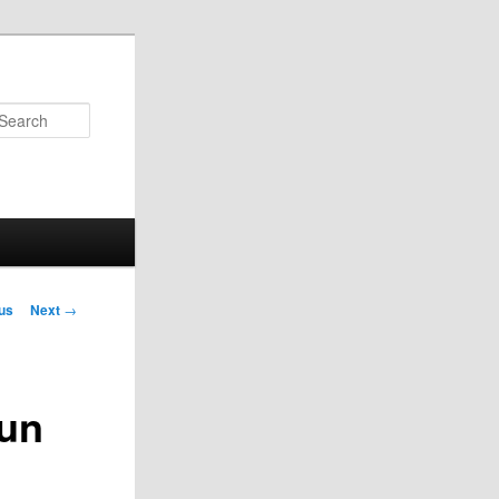
Search
us
Next
→
on
 un