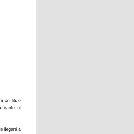
 un titulo
urante el
e llegará a