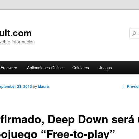
uit.com
web e Información
Freeware
Aplicaciones Online
Celulares
Juegos
Post
←
Previo
eptember 23, 2013
by
Mauro
navigati
firmado, Deep Down será
eojuego “Free-to-play”