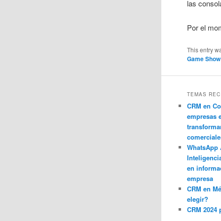
las consol
Por el mom
This entry w
Game Show
TEMAS REC
CRM en Co
empresas 
transforma
comerciale
WhatsApp 
Inteligenci
en informa
empresa
CRM en M
elegir?
CRM 2024 