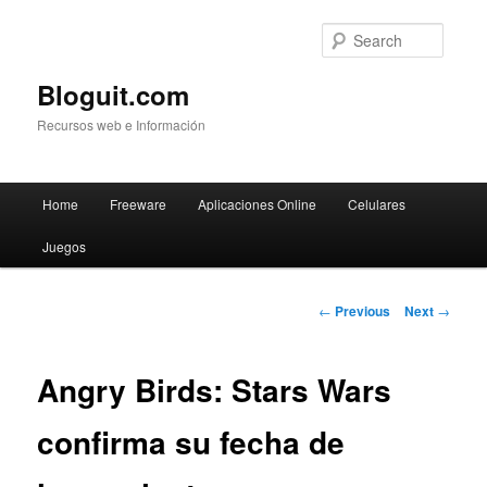
Searc
Bloguit.com
Recursos web e Información
Main
Home
Freeware
Aplicaciones Online
Celulares
Skip
menu
Juegos
to
primary
Post
←
Previous
Next
→
navigation
content
Angry Birds: Stars Wars
confirma su fecha de