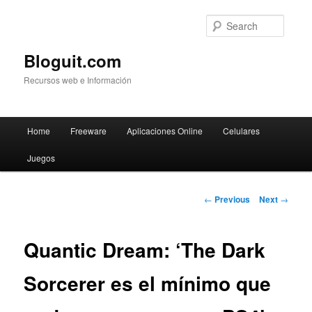
Searc
Bloguit.com
Recursos web e Información
Main
Home
Freeware
Aplicaciones Online
Celulares
Skip
menu
Juegos
to
primary
Post
←
Previous
Next
→
navigation
content
Quantic Dream: ‘The Dark
Sorcerer es el mínimo que