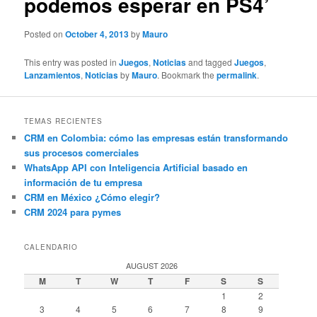
podemos esperar en PS4’
Posted on
October 4, 2013
by
Mauro
This entry was posted in
Juegos
,
Noticias
and tagged
Juegos
,
Lanzamientos
,
Noticias
by
Mauro
. Bookmark the
permalink
.
TEMAS RECIENTES
CRM en Colombia: cómo las empresas están transformando
sus procesos comerciales
WhatsApp API con Inteligencia Artificial basado en
información de tu empresa
CRM en México ¿Cómo elegir?
CRM 2024 para pymes
CALENDARIO
AUGUST 2026
M
T
W
T
F
S
S
1
2
3
4
5
6
7
8
9