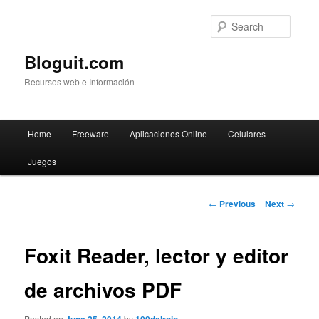
Searc
Bloguit.com
Recursos web e Información
Main
Home
Freeware
Aplicaciones Online
Celulares
Skip
menu
Juegos
to
primary
Post
←
Previous
Next
→
navigation
content
Foxit Reader, lector y editor
de archivos PDF
Posted on
by