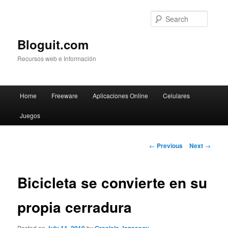
Searc
Bloguit.com
Recursos web e Información
Main
Home
Freeware
Aplicaciones Online
Celulares
Skip
menu
Juegos
to
primary
Post
←
Previous
Next
→
navigation
content
Bicicleta se convierte en su
propia cerradura
Posted on
by