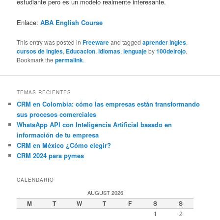
estudiante pero es un modelo realmente interesante.
Enlace:
ABA English Course
This entry was posted in
Freeware
and tagged
aprender ingles
,
cursos de ingles
,
Educacion
,
idiomas
,
lenguaje
by
100delrojo
.
Bookmark the
permalink
.
TEMAS RECIENTES
CRM en Colombia: cómo las empresas están transformando
sus procesos comerciales
WhatsApp API con Inteligencia Artificial basado en
información de tu empresa
CRM en México ¿Cómo elegir?
CRM 2024 para pymes
CALENDARIO
AUGUST 2026
M
T
W
T
F
S
S
1
2