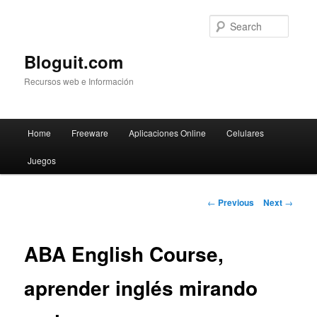
Searc
Bloguit.com
Recursos web e Información
Main
Home
Freeware
Aplicaciones Online
Celulares
Skip
menu
Juegos
to
primary
Post
←
Previous
Next
→
navigation
content
ABA English Course,
aprender inglés mirando