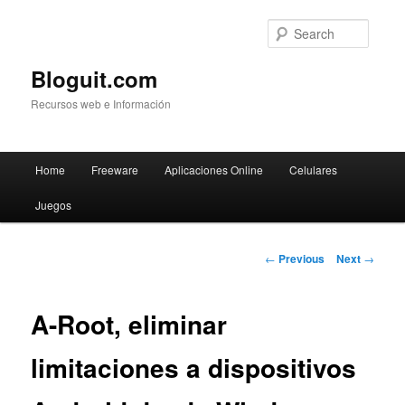
Searc
Bloguit.com
Recursos web e Información
Main
Home
Freeware
Aplicaciones Online
Celulares
Skip
menu
Juegos
to
primary
Post
←
Previous
Next
→
navigation
content
A-Root, eliminar
limitaciones a dispositivos