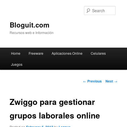
Searc
Bloguit.com
Recursos web e Información
Main
Home
Freeware
Aplicaciones Online
Celulares
Skip
menu
Juegos
to
primary
Post
←
Previous
Next
→
navigation
content
Zwiggo para gestionar
grupos laborales online
Posted on
by