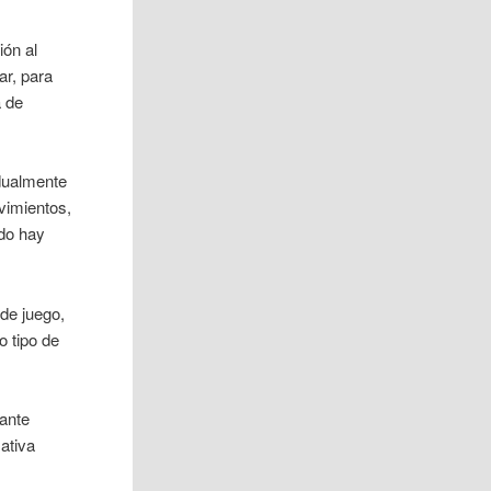
ión al
r, para
a de
adualmente
vimientos,
ndo hay
de juego,
o tipo de
tante
mativa