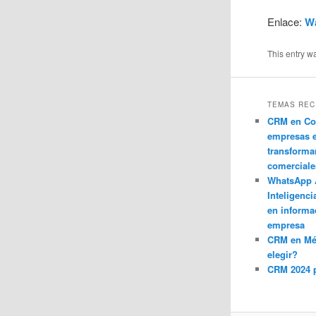
Enlace:
W
This entry w
TEMAS REC
CRM en Co
empresas 
transforma
comerciale
WhatsApp 
Inteligenci
en informa
empresa
CRM en M
elegir?
CRM 2024 