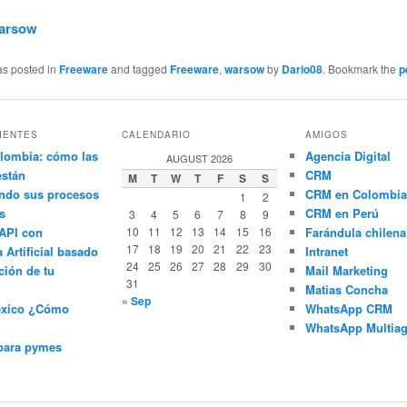
arsow
as posted in
Freeware
and tagged
Freeware
,
warsow
by
Dario08
. Bookmark the
p
IENTES
CALENDARIO
AMIGOS
lombia: cómo las
Agencia Digital
AUGUST 2026
están
CRM
M
T
W
T
F
S
S
ndo sus procesos
CRM en Colombia
1
2
s
CRM en Perú
3
4
5
6
7
8
9
API con
10
11
12
13
14
15
16
Farándula chilena
17
18
19
20
21
22
23
a Artificial basado
Intranet
24
25
26
27
28
29
30
ción de tu
Mail Marketing
31
Matias Concha
« Sep
éxico ¿Cómo
WhatsApp CRM
WhatsApp Multiag
para pymes