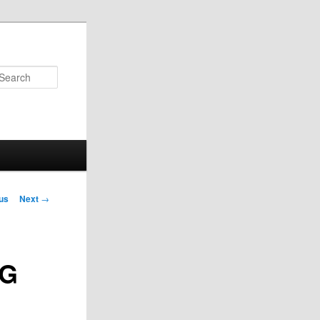
Search
us
Next
→
on
PG