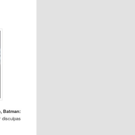
o
, Batman:
r disculpas