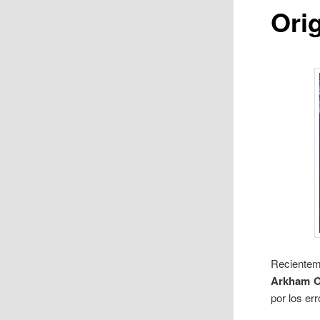
Ori
Recientem
Arkham O
por los er