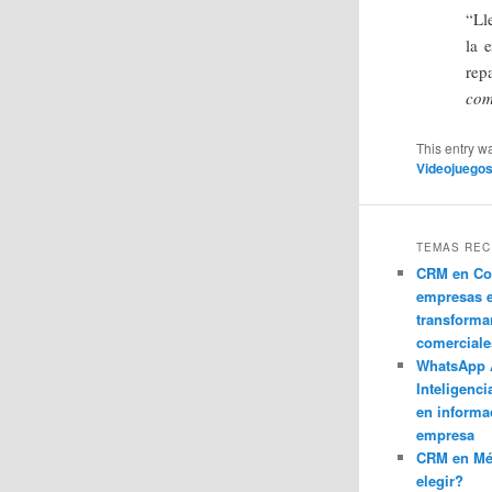
“Ll
la 
rep
com
This entry w
Videojuego
TEMAS REC
CRM en Co
empresas 
transforma
comerciale
WhatsApp 
Inteligenci
en informa
empresa
CRM en M
elegir?