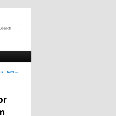
Search
us
Next
→
on
or
am