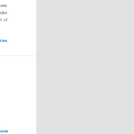
ente
oder
ó el
icias
,
ente