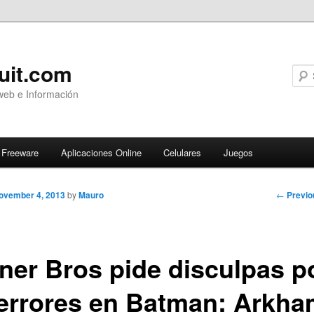
uit.com
web e Información
Freeware
Aplicaciones Online
Celulares
Juegos
Post
←
Previo
ovember 4, 2013
by
Mauro
navigati
ner Bros pide disculpas p
 errores en Batman: Arkh