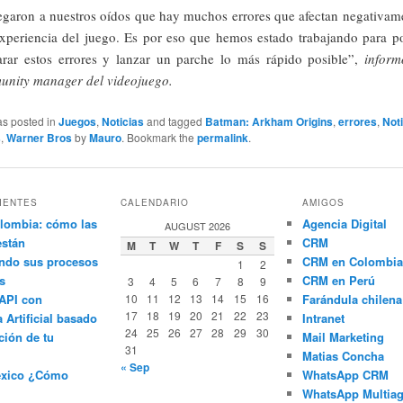
egaron a nuestros oídos que hay muchos errores que afectan negativam
experiencia del juego. Es por eso que hemos estado trabajando para p
arar estos errores y lanzar un parche lo más rápido posible”,
inform
unity manager del videojuego.
as posted in
Juegos
,
Noticias
and tagged
Batman: Arkham Origins
,
errores
,
Not
s
,
Warner Bros
by
Mauro
. Bookmark the
permalink
.
IENTES
CALENDARIO
AMIGOS
lombia: cómo las
Agencia Digital
AUGUST 2026
están
CRM
M
T
W
T
F
S
S
ndo sus procesos
CRM en Colombia
1
2
s
CRM en Perú
3
4
5
6
7
8
9
API con
10
11
12
13
14
15
16
Farándula chilena
17
18
19
20
21
22
23
a Artificial basado
Intranet
24
25
26
27
28
29
30
ción de tu
Mail Marketing
31
Matias Concha
« Sep
éxico ¿Cómo
WhatsApp CRM
WhatsApp Multiag