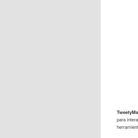
TweetyMa
para intera
herramien