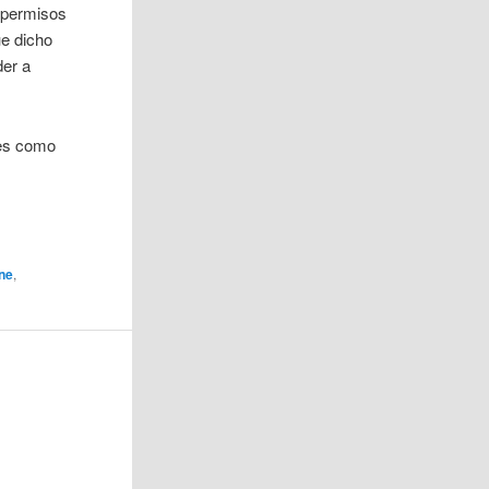
r permisos
ue dicho
der a
les como
ine
,