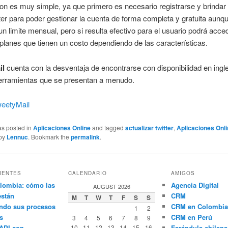
cion es muy simple, ya que primero es necesario registrarse y brinda
ter para poder gestionar la cuenta de forma completa y gratuita aunq
 un limite mensual, pero si resulta efectivo para el usuario podrá acce
 planes que tienen un costo dependiendo de las características.
il
cuenta con la desventaja de encontrarse con disponibilidad en ing
rramientas que se presentan a menudo.
eetyMail
as posted in
Aplicaciones Online
and tagged
actualizar twitter
,
Aplicaciones Onl
by
Lennuc
. Bookmark the
permalink
.
IENTES
CALENDARIO
AMIGOS
lombia: cómo las
Agencia Digital
AUGUST 2026
están
CRM
M
T
W
T
F
S
S
ndo sus procesos
CRM en Colombia
1
2
s
CRM en Perú
3
4
5
6
7
8
9
API con
10
11
12
13
14
15
16
Farándula chilena