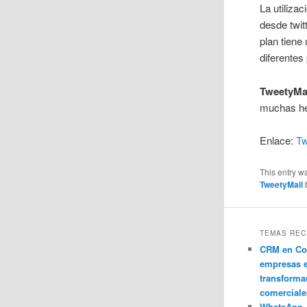
La utiliza
desde twit
plan tiene
diferentes
TweetyMa
muchas he
Enlace:
Tw
This entry w
TweetyMail
TEMAS REC
CRM en Co
empresas 
transforma
comerciale
WhatsApp 