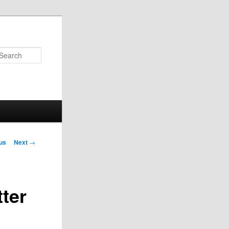
Search
us
Next
→
on
tter