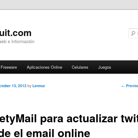
uit.com
web e Información
Freeware
Aplicaciones Online
Celulares
Juegos
Post
←
Previo
ctober 13, 2012
by
Lennuc
navigati
tyMail para actualizar twi
de el email online