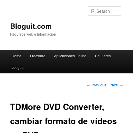
Searc
Bloguit.com
Recursos web e Información
Main
Home
Freeware
Aplicaciones Online
Celulares
Skip
menu
Juegos
to
primary
Post
←
Previous
Next
→
navigation
content
TDMore DVD Converter,
cambiar formato de vídeos