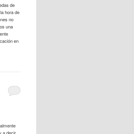
edas de
la hora de
iones no
mos una
ente
cación en
eralmente
y a decir