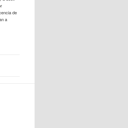
or
ecencia de
an a