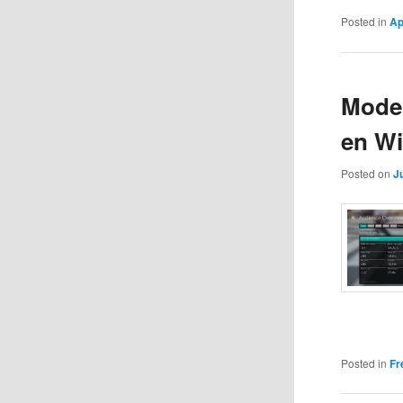
Posted in
Ap
Moder
en W
Posted on
J
Posted in
Fr