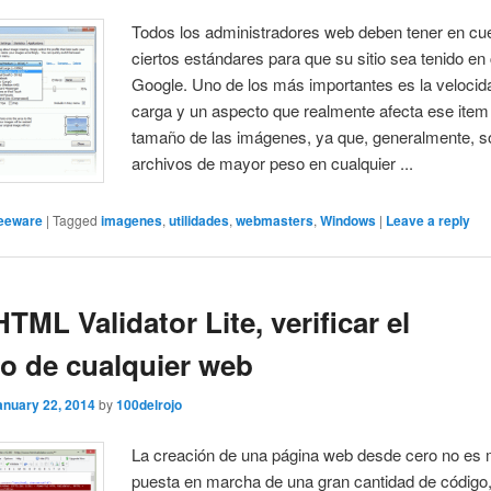
Todos los administradores web deben tener en cu
ciertos estándares para que su sitio sea tenido en
Google. Uno de los más importantes es la velocid
carga y un aspecto que realmente afecta ese item 
tamaño de las imágenes, ya que, generalmente, s
archivos de mayor peso en cualquier ...
eeware
|
Tagged
imagenes
,
utilidades
,
webmasters
,
Windows
|
Leave a reply
TML Validator Lite, verificar el
o de cualquier web
anuary 22, 2014
by
100delrojo
La creación de una página web desde cero no es 
puesta en marcha de una gran cantidad de código