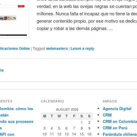
verdad, en la web las ovejas negras se cuentan p
millones. Nunca falta el incapaz que no tiene la d
generar contenido propio, por ese motivo se dedic
copiar y robar a las demás páginas. ...
licaciones Online
|
Tagged
webmasters
|
Leave a reply
ts
IENTES
CALENDARIO
AMIGOS
lombia: cómo las
Agencia Digital
AUGUST 2026
están
CRM
M
T
W
T
F
S
S
ndo sus procesos
CRM en Colombia
1
2
s
CRM en Perú
3
4
5
6
7
8
9
API con
10
11
12
13
14
15
16
Farándula chilena