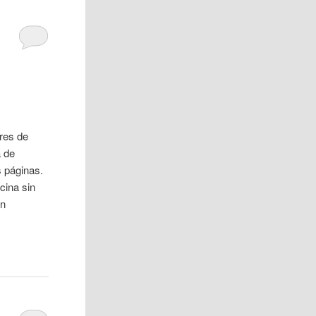
res de
a de
s páginas.
cina sin
ón