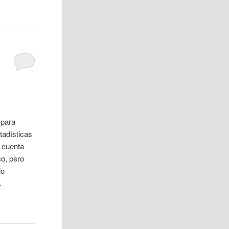
 para
tadísticas
n cuenta
co, pero
io
.