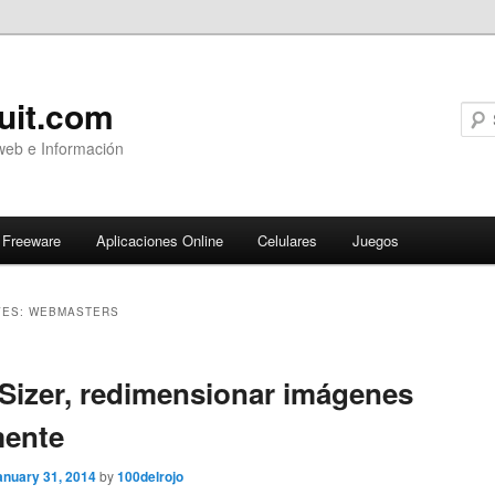
uit.com
web e Información
Freeware
Aplicaciones Online
Celulares
Juegos
VES:
WEBMASTERS
ary
izer, redimensionar imágenes
mente
anuary 31, 2014
by
100delrojo