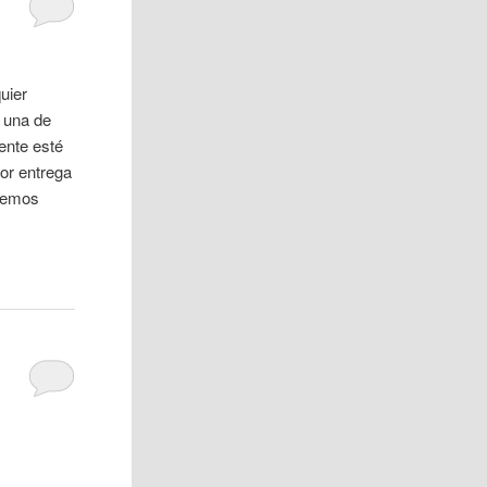
uier
 una de
ente esté
dor entrega
eremos