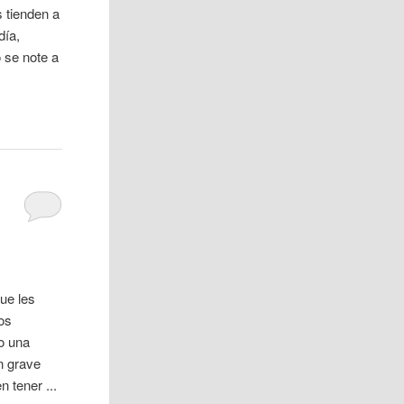
 tienden a
día,
 se note a
ue les
os
o una
n grave
 tener ...