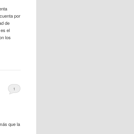
enta
 cuenta por
ad de
es el
on los
1
más que la
,