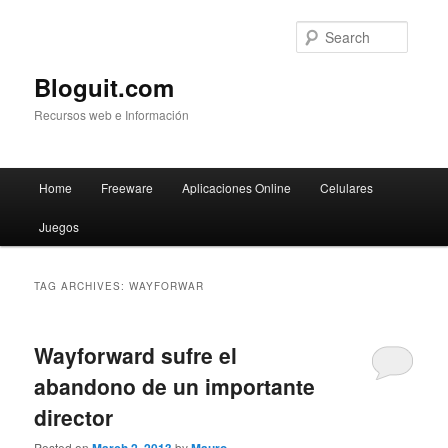
Searc
Bloguit.com
Recursos web e Información
Main
Home
Freeware
Aplicaciones Online
Celulares
Skip
Skip
menu
Juegos
to
to
primary
secondary
TAG ARCHIVES:
WAYFORWAR
content
content
Wayforward sufre el
abandono de un importante
director
Posted on
by