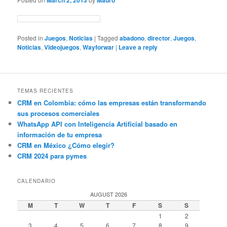
March 2, 2013
Mauro
Posted in
Juegos
,
Noticias
|
Tagged
abadono
,
director
,
Juegos
,
Noticias
,
Videojuegos
,
Wayforwar
|
Leave a reply
TEMAS RECIENTES
CRM en Colombia: cómo las empresas están transformando
sus procesos comerciales
WhatsApp API con Inteligencia Artificial basado en
información de tu empresa
CRM en México ¿Cómo elegir?
CRM 2024 para pymes
CALENDARIO
AUGUST 2026
M
T
W
T
F
S
S
1
2
3
4
5
6
7
8
9