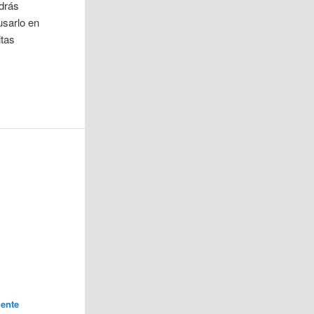
odrás
usarlo en
itas
ente