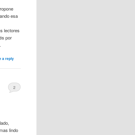
propone
rando esa
us lectores
ués por
.
 a reply
2
lado,
mas lindo