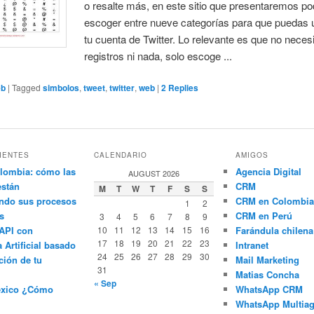
o resalte más, en este sitio que presentaremos p
escoger entre nueve categorías para que puedas 
tu cuenta de Twitter. Lo relevante es que no neces
registros ni nada, solo escoge ...
eb
|
Tagged
simbolos
,
tweet
,
twitter
,
web
|
2
Replies
IENTES
CALENDARIO
AMIGOS
lombia: cómo las
Agencia Digital
AUGUST 2026
están
CRM
M
T
W
T
F
S
S
ndo sus procesos
CRM en Colombia
1
2
s
CRM en Perú
3
4
5
6
7
8
9
API con
10
11
12
13
14
15
16
Farándula chilena
17
18
19
20
21
22
23
a Artificial basado
Intranet
24
25
26
27
28
29
30
ción de tu
Mail Marketing
31
Matias Concha
« Sep
éxico ¿Cómo
WhatsApp CRM
WhatsApp Multiag