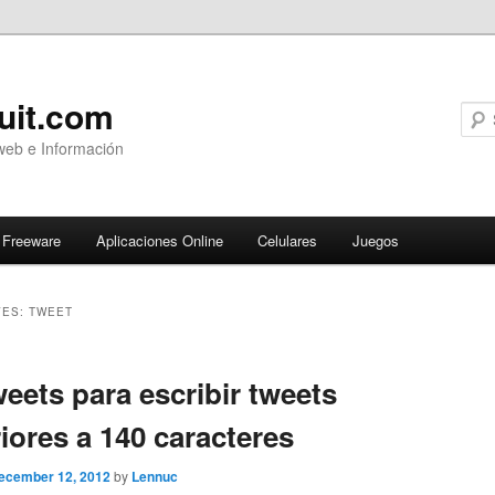
uit.com
web e Información
Freeware
Aplicaciones Online
Celulares
Juegos
VES:
TWEET
ary
weets para escribir tweets
iores a 140 caracteres
ecember 12, 2012
by
Lennuc