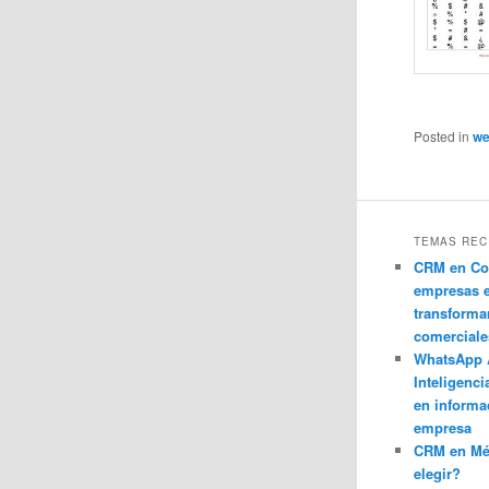
Posted in
w
TEMAS REC
CRM en Co
empresas 
transforma
comerciale
WhatsApp 
Inteligenci
en informa
empresa
CRM en M
elegir?