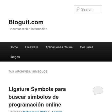
Searc
Bloguit.com
Recursos web e Información
Main
Home
Freeware
Aplicaciones Online
Celulares
Skip
Skip
menu
Juegos
to
to
primary
secondary
TAG ARCHIVES:
SIMBOLOS
content
content
Ligature Symbols para
buscar símbolos de
programación online
Posted on
by