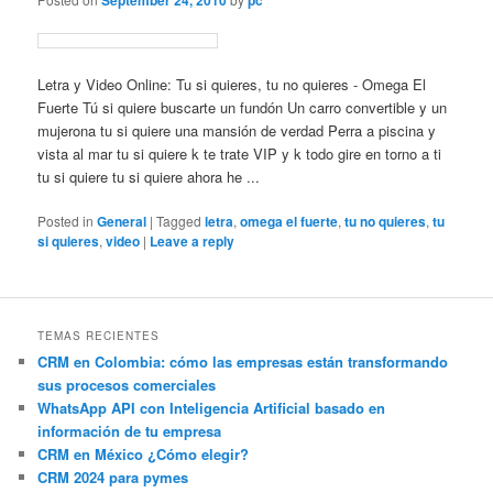
September 24, 2010
pc
Letra y Video Online: Tu si quieres, tu no quieres - Omega El
Fuerte Tú si quiere buscarte un fundón Un carro convertible y un
mujerona tu si quiere una mansión de verdad Perra a piscina y
vista al mar tu si quiere k te trate VIP y k todo gire en torno a ti
tu si quiere tu si quiere ahora he ...
Posted in
General
|
Tagged
letra
,
omega el fuerte
,
tu no quieres
,
tu
si quieres
,
video
|
Leave a reply
TEMAS RECIENTES
CRM en Colombia: cómo las empresas están transformando
sus procesos comerciales
WhatsApp API con Inteligencia Artificial basado en
información de tu empresa
CRM en México ¿Cómo elegir?
CRM 2024 para pymes