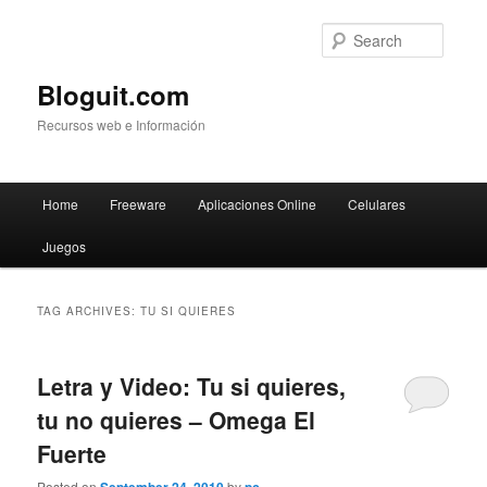
Searc
Bloguit.com
Recursos web e Información
Main
Home
Freeware
Aplicaciones Online
Celulares
Skip
Skip
menu
Juegos
to
to
primary
secondary
TAG ARCHIVES:
TU SI QUIERES
content
content
Letra y Video: Tu si quieres,
tu no quieres – Omega El
Fuerte
Posted on
by