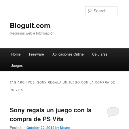
Searc
Bloguit.com
Recursos web e Información
Main
Home
Freeware
Aplicaciones Online
Celulares
Skip
Skip
menu
Juegos
to
to
primary
secondary
TAG ARCHIVES:
SONY REGALA UN JUEGO CON LA COMPRA DE
PS VITA
content
content
Sony regala un juego con la
compra de PS Vita
Posted on
October 22, 2012
by
Mauro