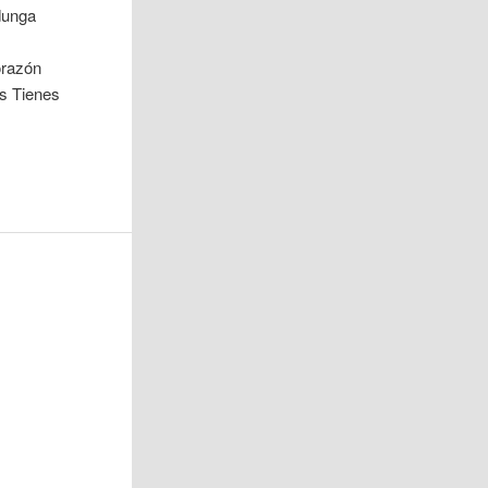
dunga
orazón
es Tienes