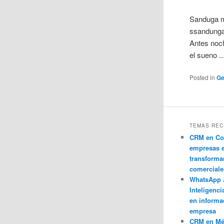
Sanduga m
ssandunga
Antes noch
el sueno ..
Posted in
Ge
TEMAS REC
CRM en Co
empresas 
transforma
comerciale
WhatsApp 
Inteligenci
en informa
empresa
CRM en M