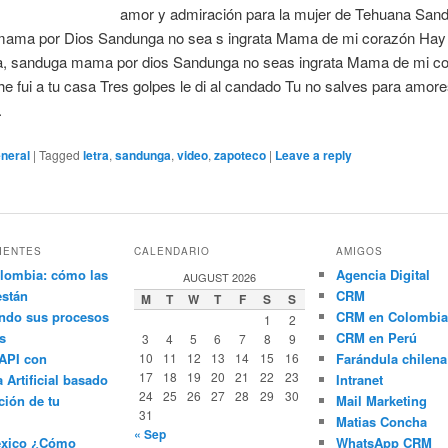
amor y admiración para la mujer de Tehuana San
ama por Dios Sandunga no sea s ingrata Mama de mi corazón Hay
, sanduga mama por dios Sandunga no seas ingrata Mama de mi c
e fui a tu casa Tres golpes le di al candado Tu no salves para amor
.
neral
|
Tagged
letra
,
sandunga
,
video
,
zapoteco
|
Leave a reply
IENTES
CALENDARIO
AMIGOS
lombia: cómo las
Agencia Digital
AUGUST 2026
están
CRM
M
T
W
T
F
S
S
ndo sus procesos
CRM en Colombia
1
2
s
CRM en Perú
3
4
5
6
7
8
9
API con
10
11
12
13
14
15
16
Farándula chilena
17
18
19
20
21
22
23
a Artificial basado
Intranet
24
25
26
27
28
29
30
ción de tu
Mail Marketing
31
Matias Concha
« Sep
éxico ¿Cómo
WhatsApp CRM