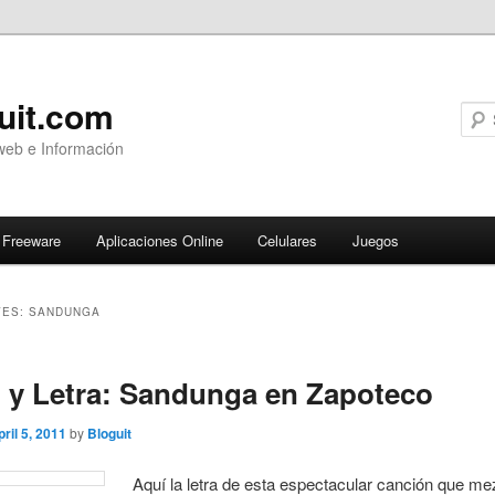
uit.com
web e Información
Freeware
Aplicaciones Online
Celulares
Juegos
VES:
SANDUNGA
ary
 y Letra: Sandunga en Zapoteco
pril 5, 2011
by
Bloguit
Aquí la letra de esta espectacular canción que mez