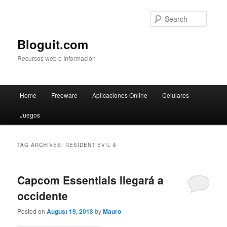
Searc
Bloguit.com
Recursos web e Información
Main
Home
Freeware
Aplicaciones Online
Celulares
Skip
Skip
menu
Juegos
to
to
primary
secondary
TAG ARCHIVES:
RESIDENT EVIL 6
content
content
Capcom Essentials llegará a
occidente
Posted on
August 19, 2013
by
Mauro