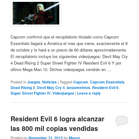
Capcom confirmó que el recopilatorio titulado como Capcom
Essentials llegará a América el mes que viene, exactamente el 8
de octubre y lo hará a un precio de 60 dólares aproximadamente.
El recopilatorio incluye los siguientes videojuegos: Devil May Cry
4 Dead Rising 2 Super Street Fighter IV Resident Evil 6 Y por
último Mega Man 10. Dichos videojuegos vendrán en ...
Posted in
Juegos
,
Noticias
|
Tagged
Capcom
,
Capcom Essentials
,
Dead Rising 2
,
Devil May Cry 4
,
lanzameintos
,
Resident Evil 6
,
Super Street Fighter IV
,
Videojuegos
|
Leave a reply
Resident Evil 6 logra alcanzar
las 800 mil copias vendidas
Posted on
November 12, 2012
by
Mauro