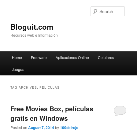
Searc
Bloguit.com
Recursos web e Información
Main
Home
Freeware
Aplicaciones Online
Celulares
Skip
Skip
menu
Juegos
to
to
primary
secondary
TAG ARCHIVES:
PELÍCULAS
content
content
Free Movies Box, películas
gratis en Windows
Posted on
August 7, 2014
by
100delrojo