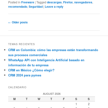
Posted in
Freeware
|
Tagged
descargas
,
Firefox
,
navegadores
,
recomendado
,
Seguridad
|
Leave a reply
Post
←
Older posts
navigation
TEMAS RECIENTES
CRM en Colombia: cómo las empresas están transformando
sus procesos comerciales
WhatsApp API con Inteligencia Artificial basado en
información de tu empresa
CRM en México ¿Cómo elegir?
CRM 2024 para pymes
CALENDARIO
AUGUST 2026
M
T
W
T
F
S
S
1
2