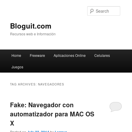
Searc
Bloguit.com
Recursos web e Información
Main
Home
Freeware
Aplicaciones Online
Celulares
Skip
Skip
menu
Juegos
to
to
primary
secondary
TAG ARCHIVES:
NAVEGADORES
content
content
Fake: Navegador con
automatizador para MAC OS
X
Posted on
by