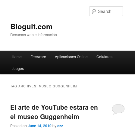
Searc
Bloguit.com
Recursos web e Información
Main
Home
Freeware
Aplicaciones Online
Celulares
Skip
Skip
menu
Juegos
to
to
primary
secondary
TAG ARCHIVES:
MUSEO GUGGENHEIM
content
content
El arte de YouTube estara en
el museo Guggenheim
Posted on
June 14, 2010
by
ozz