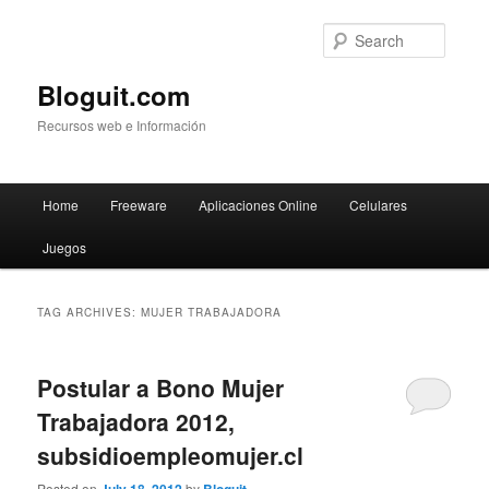
Searc
Bloguit.com
Recursos web e Información
Main
Home
Freeware
Aplicaciones Online
Celulares
Skip
Skip
menu
Juegos
to
to
primary
secondary
TAG ARCHIVES:
MUJER TRABAJADORA
content
content
Postular a Bono Mujer
Trabajadora 2012,
subsidioempleomujer.cl
Posted on
by