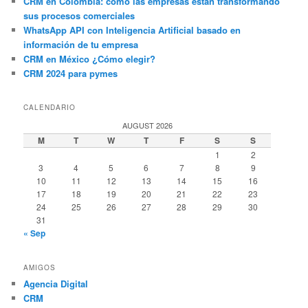
CRM en Colombia: cómo las empresas están transformando
sus procesos comerciales
WhatsApp API con Inteligencia Artificial basado en
información de tu empresa
CRM en México ¿Cómo elegir?
CRM 2024 para pymes
CALENDARIO
AUGUST 2026
M
T
W
T
F
S
S
1
2
3
4
5
6
7
8
9
10
11
12
13
14
15
16
17
18
19
20
21
22
23
24
25
26
27
28
29
30
31
« Sep
AMIGOS
Agencia Digital
CRM