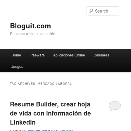
Searc
Bloguit.com
Recursos web e Información
Main
Home
Freeware
Aplicaciones Online
Celulares
Skip
Skip
menu
Juegos
to
to
primary
secondary
TAG ARCHIVES:
MERCADO LABORAL
content
content
Resume Builder, crear hoja
de vida con información de
Linkedin
Posted on
by