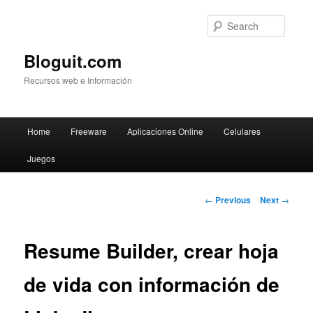
Searc
Bloguit.com
Recursos web e Información
Main
Home
Freeware
Aplicaciones Online
Celulares
Skip
menu
Juegos
to
primary
Post
←
Previous
Next
→
navigation
content
Resume Builder, crear hoja
de vida con información de