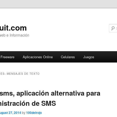
uit.com
web e Información
Freeware
Aplicaciones Online
Celulares
Juegos
VES:
MENSAJES DE TEXTO
ary
 sms, aplicación alternativa para
istración de SMS
ugust 27, 2014
by
100delrojo