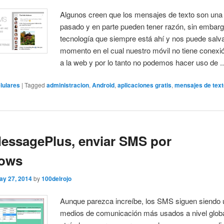
Algunos creen que los mensajes de texto son una
pasado y en parte pueden tener razón, sin embar
tecnología que siempre está ahí y nos puede salv
momento en el cual nuestro móvil no tiene conexió
a la web y por lo tanto no podemos hacer uso de ..
lulares
|
Tagged
administracion
,
Android
,
aplicaciones gratis
,
mensajes de tex
essagePlus, enviar SMS por
ows
ay 27, 2014
by
100delrojo
Aunque parezca increíbe, los SMS siguen siendo 
medios de comunicación más usados a nivel glob