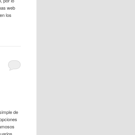
 por lo
inas web
en los
simple de
 opciones
famosos
suarios