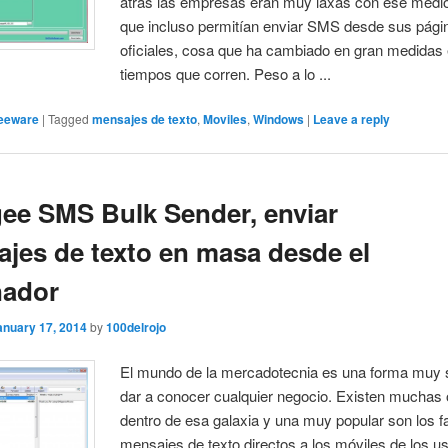
atrás las empresas eran muy laxas con ese medio,
que incluso permitían enviar SMS desde sus pág
oficiales, cosa que ha cambiado en gran medidas 
tiempos que corren. Peso a lo ...
eeware
|
Tagged
mensajes de texto
,
Moviles
,
Windows
|
Leave a reply
e SMS Bulk Sender, enviar
jes de texto en masa desde el
nador
anuary 17, 2014
by
100delrojo
El mundo de la mercadotecnia es una forma muy 
dar a conocer cualquier negocio. Existen muchas
dentro de esa galaxia y una muy popular son los 
mensajes de texto directos a los móviles de los u