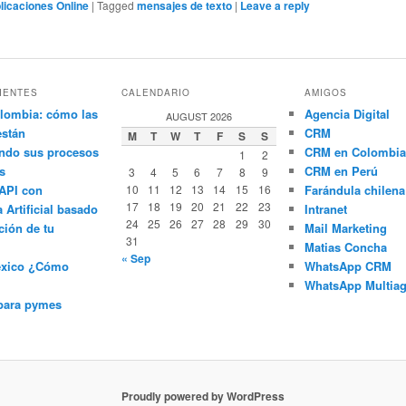
licaciones Online
|
Tagged
mensajes de texto
|
Leave a reply
IENTES
CALENDARIO
AMIGOS
lombia: cómo las
Agencia Digital
AUGUST 2026
están
CRM
M
T
W
T
F
S
S
ndo sus procesos
CRM en Colombia
1
2
s
CRM en Perú
3
4
5
6
7
8
9
API con
10
11
12
13
14
15
16
Farándula chilena
17
18
19
20
21
22
23
a Artificial basado
Intranet
24
25
26
27
28
29
30
ción de tu
Mail Marketing
31
Matias Concha
« Sep
éxico ¿Cómo
WhatsApp CRM
WhatsApp Multiag
para pymes
Proudly powered by WordPress