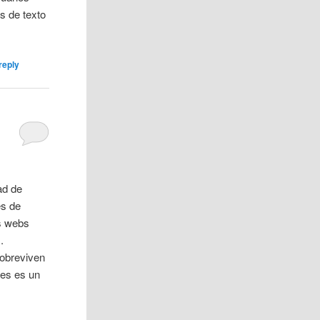
s de texto
reply
ad de
es de
s webs
.
sobreviven
es es un