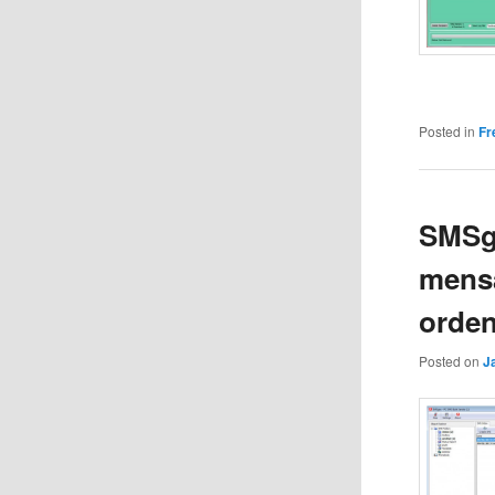
Posted in
Fr
SMSge
mensa
orde
Posted on
J