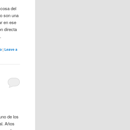
 cosa del
go son una
ar en ese
n directa
.
to
|
Leave a
uno de los
al. Años