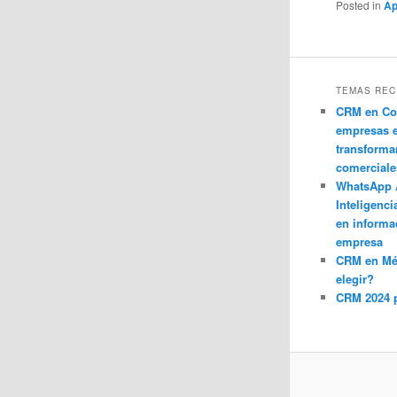
Posted in
Ap
TEMAS REC
CRM en Co
empresas 
transforma
comerciale
WhatsApp 
Inteligenci
en informa
empresa
CRM en M
elegir?
CRM 2024 