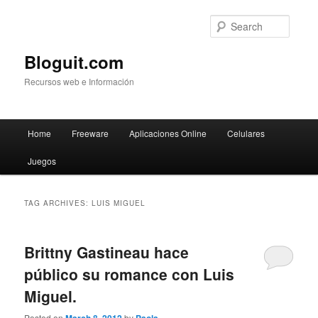
Searc
Bloguit.com
Recursos web e Información
Main
Home
Freeware
Aplicaciones Online
Celulares
Skip
Skip
menu
Juegos
to
to
primary
secondary
TAG ARCHIVES:
LUIS MIGUEL
content
content
Brittny Gastineau hace
público su romance con Luis
Miguel.
Posted on
by