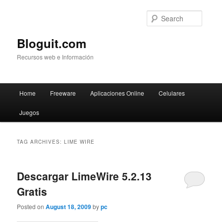
Searc
Bloguit.com
Recursos web e Información
Main
Home
Freeware
Aplicaciones Online
Celulares
Skip
Skip
menu
Juegos
to
to
primary
secondary
TAG ARCHIVES:
LIME WIRE
content
content
Descargar LimeWire 5.2.13
Gratis
Posted on
August 18, 2009
by
pc