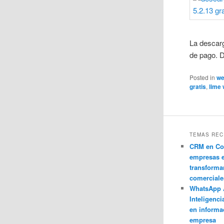
La descar
de pago. 
Posted in
w
gratis
,
lime 
TEMAS REC
CRM en Co
empresas 
transforma
comerciale
WhatsApp 
Inteligenci
en informa
empresa