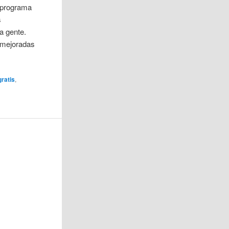
e programa
s
a gente.
 mejoradas
gratis
,