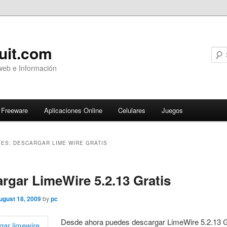
uit.com
web e Información
Freeware
Aplicaciones Online
Celulares
Juegos
VES:
DESCARGAR LIME WIRE GRATIS
ary
rgar LimeWire 5.2.13 Gratis
ugust 18, 2009
by
pc
Desde ahora puedes descargar LimeWire 5.2.13 G