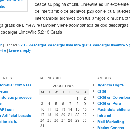
desde su pagina oficial. Limewire es un excelent
de intercambio de archivos p2p con el cual puede
intercambiar archivos con tus amigos o mucha otr
ga gratis de LimeWire tambien viene acompañada de dos descargas
Descargar LimeWire 5.2.13 Gratis
eb
|
Tagged
5.2.13
,
descargar
,
descargar lime wire gratis
,
descargar limewire 5 
wire
|
Leave a reply
IENTES
CALENDARIO
AMIGOS
lombia: cómo las
Agencia Digital
AUGUST 2026
están
CRM
M
T
W
T
F
S
S
ndo sus procesos
CRM en Colombia
1
2
s
CRM en Perú
3
4
5
6
7
8
9
API con
10
11
12
13
14
15
16
Farándula chilena
17
18
19
20
21
22
23
a Artificial basado
Intranet
24
25
26
27
28
29
30
ción de tu
Mail Marketing
31
Matias Concha