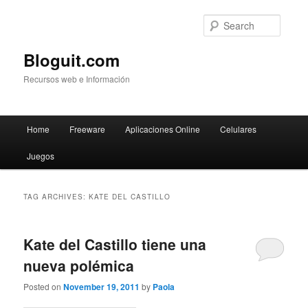
Searc
Bloguit.com
Recursos web e Información
Main
Home
Freeware
Aplicaciones Online
Celulares
Skip
Skip
menu
Juegos
to
to
primary
secondary
TAG ARCHIVES:
KATE DEL CASTILLO
content
content
Kate del Castillo tiene una
nueva polémica
Posted on
November 19, 2011
by
Paola