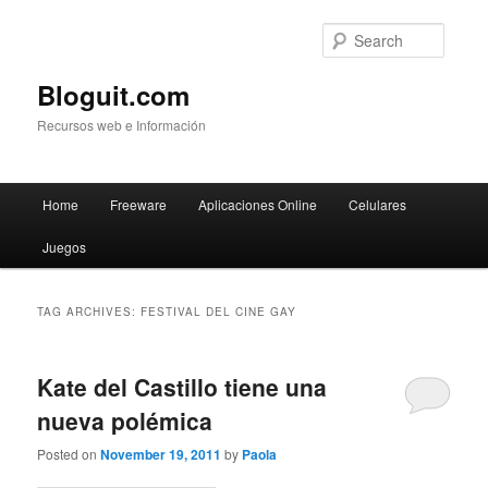
Searc
Bloguit.com
Recursos web e Información
Main
Home
Freeware
Aplicaciones Online
Celulares
Skip
Skip
menu
Juegos
to
to
primary
secondary
TAG ARCHIVES:
FESTIVAL DEL CINE GAY
content
content
Kate del Castillo tiene una
nueva polémica
Posted on
November 19, 2011
by
Paola