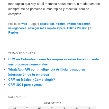
mas rapido que hay en el mercado actualmente, a modo personal
siempre me ha parecido el mas rapido y efectivo, pero no
completo ...
Posted in
web
|
Tagged
descargar
,
Firefox
,
internet explorer
,
navegadores
,
nevegar mas rapido
,
Opera
,
Ultima Version
|
3
Replies
TEMAS RECIENTES
CRM en Colombia: cómo las empresas están transformando
sus procesos comerciales
WhatsApp API con Inteligencia Artificial basado en
información de tu empresa
CRM en México ¿Cómo elegir?
CRM 2024 para pymes
CALENDARIO
AUGUST 2026
M
T
W
T
F
S
S