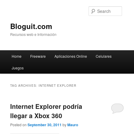
Searc
Bloguit.com
Recursos web e Información
Main
Home
Freeware
Aplicaciones Online
Celulares
Skip
Skip
menu
Juegos
to
to
primary
secondary
TAG ARCHIVES:
INTERNET EXPLORER
content
content
Internet Explorer podría
llegar a Xbox 360
Posted on
September 30, 2011
by
Mauro