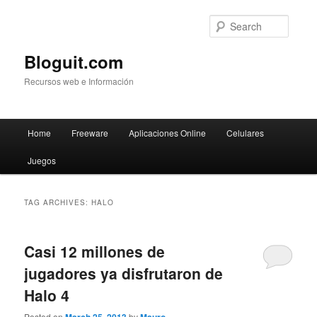
Searc
Bloguit.com
Recursos web e Información
Main
Home
Freeware
Aplicaciones Online
Celulares
Skip
Skip
menu
Juegos
to
to
primary
secondary
TAG ARCHIVES:
HALO
content
content
Casi 12 millones de
jugadores ya disfrutaron de
Halo 4
Posted on
by